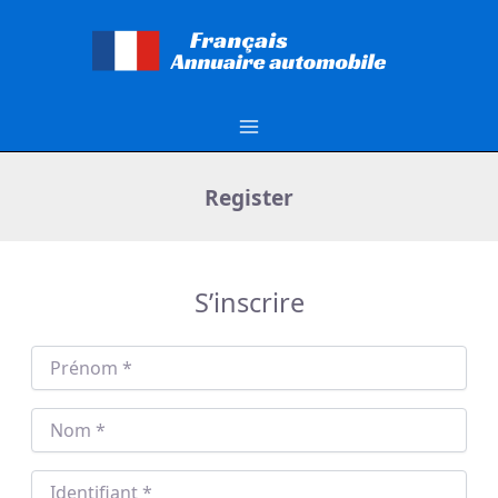
Aller
au
contenu
Register
S’inscrire
Prénom
*
Nom
*
Identifiant
*